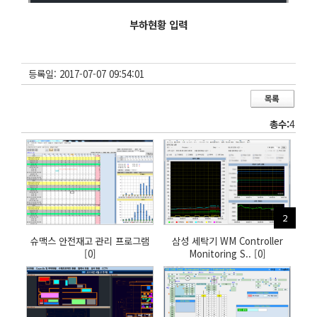
부하현황 입력
등록일:
2017-07-07 09:54:01
총수:
4
2
슈맥스 안전재고 관리 프로그램
삼성 세탁기 WM Controller
댓
[0]
Monitoring S..
댓
[0]
글
글
수:
수: