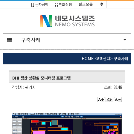
문자상담
전화상담
주
메
구축사례
뉴
영
부
역
메
HOME
>
고객센터
>
구축사례
현
뉴
재
영
위
본
역
치
BHI 생산 상황실 모니터링 프로그램
문
영
작성자:
관리자
조회:
3148
역